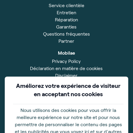
Service clientèle
Entretien
Réparation
Garanties
Questions fréquentes
Partner
Mobilae
Privacy Policy
Déclaration en matière de cookies
Disclaimer
Impressum
Améliorez votre expérience de visiteur
Conditions Générales
en acceptant nos cookies
Salle d'exposition
Xavier De Cocklaan 42
Nous utilisons des cookies pour vous offrir la
9831 Deurle
meilleure expérience sur notre site et pour nous
BE 0828.528.567
permettre de personnaliser le contenu des pages
et les publicités que vous voyez ici et sur d'autres