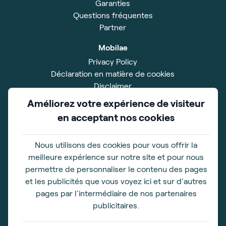
Garanties
Questions fréquentes
Partner
Mobilae
Privacy Policy
Déclaration en matière de cookies
Disclaimer
Impressum
Améliorez votre expérience de visiteur
Conditions Générales
en acceptant nos cookies
Salle d'exposition
Xavier De Cocklaan 42
Nous utilisons des cookies pour vous offrir la
9831 Deurle
meilleure expérience sur notre site et pour nous
BE 0828.528.567
permettre de personnaliser le contenu des pages
et les publicités que vous voyez ici et sur d'autres
Horaires d'ouverture
pages par l'intermédiaire de nos partenaires
De lundi à vendredi 09h00-17h00
publicitaires.
Samedi 10h00-16h00