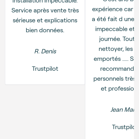
Installation impeccable.
expérience car le
Service après vente très
a été fait d une 
sérieuse et explications
impeccable et 
bien données.
journée. Tout 
nettoyer, les d
R. Denis
emportés ..... So
Trustpilot
recommander
personnels très 
et professionn
Jean Mari
Trustpilot