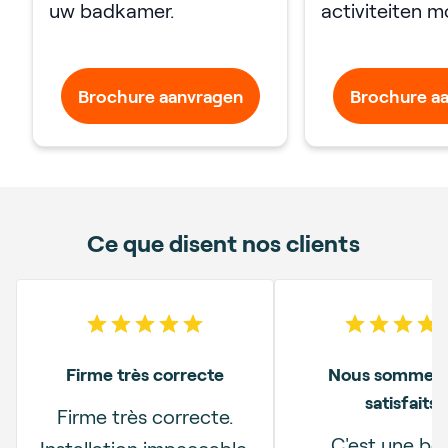
uw badkamer.
activiteiten mo
Brochure aanvragen
Brochure a
Ce que disent nos clients
5
out of 5 stars
5
out o
Firme très correcte
Nous sommes 
satisfaits.
Firme très correcte.
C'est une bo