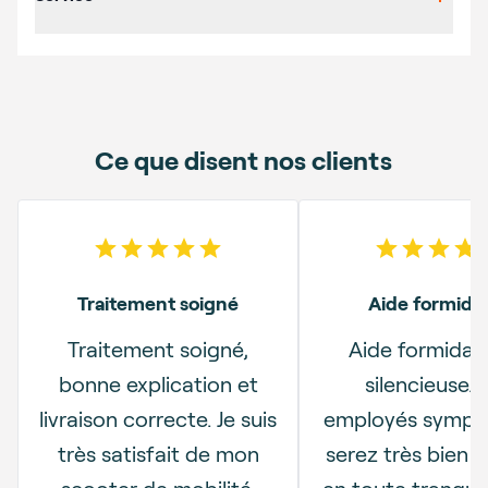
Ce que disent nos clients
5
out of 5 stars
5
out o
Traitement soigné
Aide formida
Traitement soigné,
Aide formidab
bonne explication et
silencieuse. 
livraison correcte. Je suis
employés sympa
très satisfait de mon
serez très bien i
scooter de mobilité.
en toute tranquill