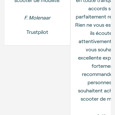
accords so
parfaitement res
F. Molenaar
Rien ne vous est
Trustpilot
ils écouten
attentivement 
vous souhait
excellente expér
fortemen
recommandée
personnes q
souhaitent ache
scooter de mobi