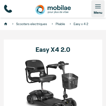
Open
Menu
Scooters electriques
Pliable
Easy x 4 2
Home
Easy X4 2.0