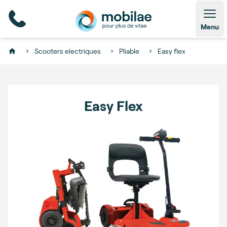
Open
Menu
Scooters electriques
Pliable
Easy flex
Home
Easy Flex