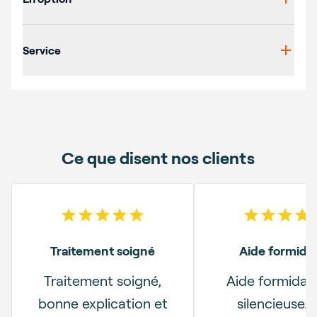
Service
Ce que disent nos clients
5
out of 5 stars
5
out o
Traitement soigné
Aide formida
Traitement soigné,
Aide formidab
bonne explication et
silencieuse. 